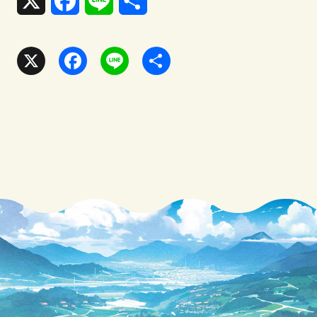
X
F
L
共
a
i
有
c
n
X
F
L
共
e
e
a
i
有
b
c
n
o
e
e
o
b
k
o
o
k