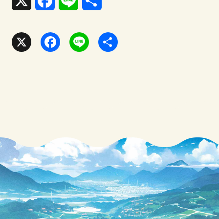
X
F
L
共
a
i
有
c
n
X
F
L
共
e
e
a
i
有
b
c
n
o
e
e
o
b
k
o
o
k