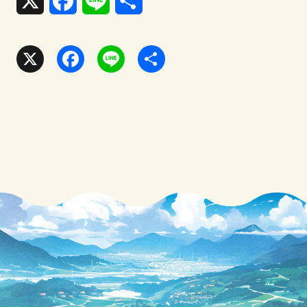
X
F
L
共
a
i
有
c
n
X
F
L
共
e
e
a
i
有
b
c
n
o
e
e
o
b
k
o
o
k