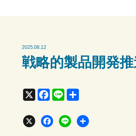
2025.08.12
戦略的製品開発推
X
F
L
共
a
i
有
c
n
X
F
L
共
e
e
a
i
有