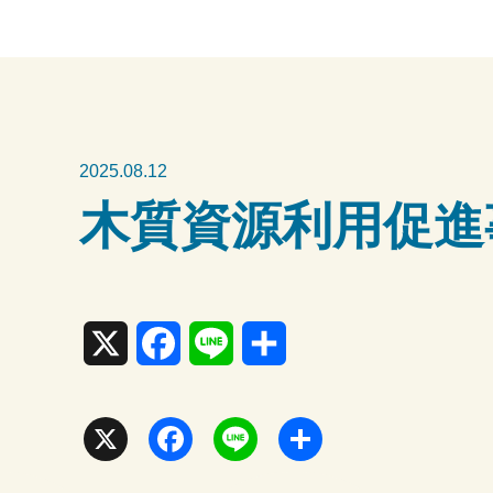
2025.08.12
木質資源利用促進
X
F
L
共
a
i
有
c
n
X
F
L
共
e
e
a
i
有