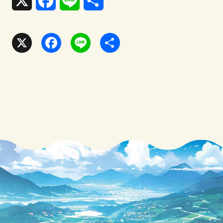
X
F
L
共
a
i
有
c
n
X
F
L
共
e
e
a
i
有
b
c
n
o
e
e
o
b
k
o
o
k