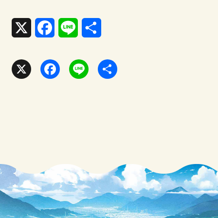
X
F
L
共
a
i
有
c
n
X
F
L
共
e
e
a
i
有
b
c
n
o
e
e
o
b
k
o
o
k