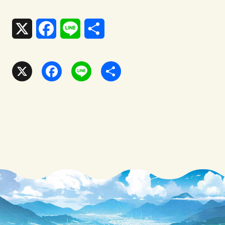
X
F
L
共
a
i
有
c
n
X
F
L
共
e
e
a
i
有
b
c
n
o
e
e
o
b
k
o
o
k