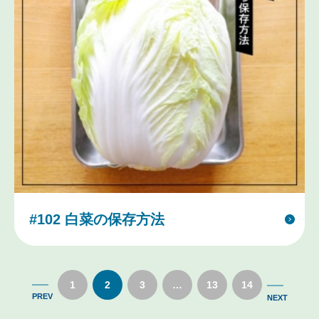
#102 白菜の保存方法
1
2
3
…
13
14
PREV
NEXT