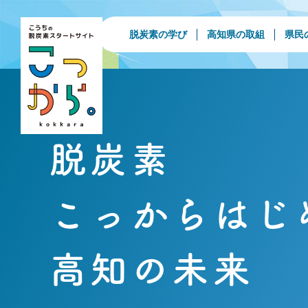
脱炭素の学び
高知県の取組
県民
脱炭素
こっからはじ
高知の未来