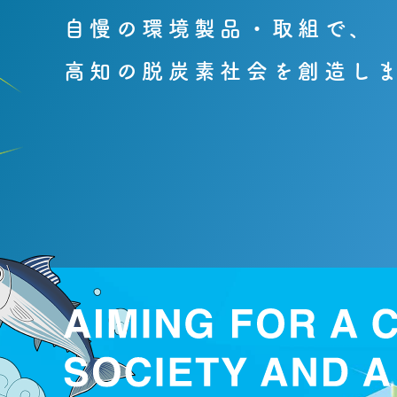
脱炭素社会に向けて、
自慢の環境製品・
取組で、
わたしたちが
高知の
脱炭素社会を
できること
創造し