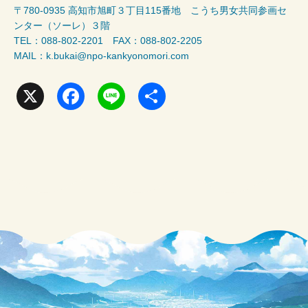
〒780-0935 高知市旭町３丁目115番地 こうち男女共同参画セ
ンター（ソーレ）３階
TEL：088-802-2201 FAX：088-802-2205
MAIL：k.bukai@npo-kankyonomori.com
X
F
L
共
a
i
有
c
n
e
e
b
o
o
k