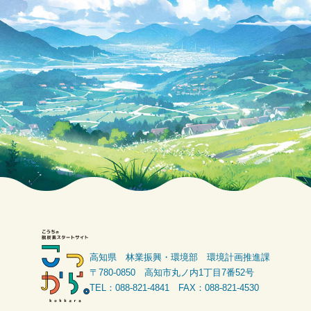
o
k
高知県 林業振興・環境部 環境計画推進課
〒780-0850 高知市丸ノ内1丁目7番52号
TEL：088-821-4841 FAX：088-821-4530