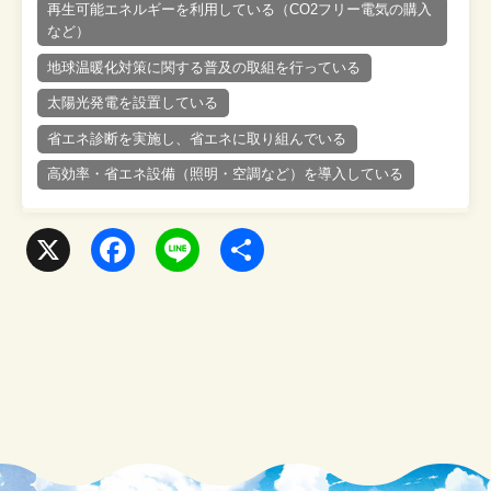
再生可能エネルギーを利用している（CO2フリー電気の購入
など）
地球温暖化対策に関する普及の取組を行っている
太陽光発電を設置している
省エネ診断を実施し、省エネに取り組んでいる
高効率・省エネ設備（照明・空調など）を導入している
X
F
L
共
a
i
有
c
n
e
e
b
o