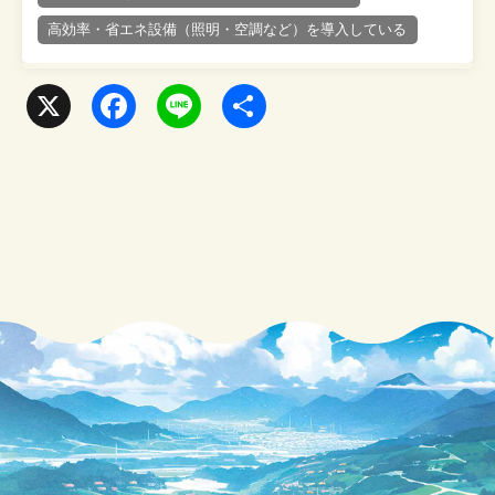
高効率・省エネ設備（照明・空調など）を導入している
X
F
L
共
a
i
有
c
n
e
e
b
o
o
k