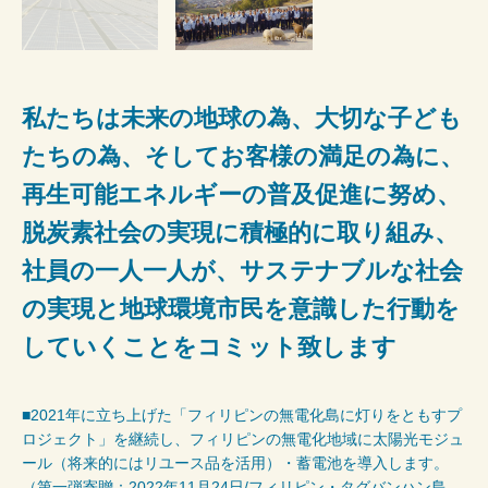
私たちは未来の地球の為、大切な子ども
たちの為、そしてお客様の満足の為に、
再生可能エネルギーの普及促進に努め、
脱炭素社会の実現に積極的に取り組み、
社員の一人一人が、サステナブルな社会
の実現と地球環境市民を意識した行動を
していくことをコミット致します
■2021年に立ち上げた「フィリピンの無電化島に灯りをともすプ
ロジェクト」を継続し、フィリピンの無電化地域に太陽光モジュ
ール（将来的にはリユース品を活用）・蓄電池を導入します。
（第一弾寄贈：2022年11月24日/フィリピン・タグバンハン島