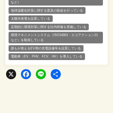
など）
地球温暖化対策に関する普及の取組を行っている
太陽光発電を設置している
定期的に環境対策に関する社内研修を実施している
環境マネジメントシステム（ISO14001・エコアクション21
など）を取得している
誰もが使えるEV用の充電設備等を設置している
電動車（EV、PHV、FCV、HV）を導入している
X
F
L
共
a
i
有
c
n
e
e