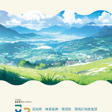
b
o
o
k
高知県 林業振興・環境部 環境計画推進課