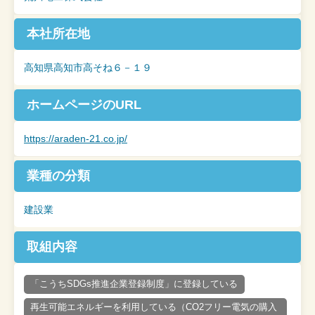
本社所在地
高知県高知市高そね６－１９
ホームページの
URL
https://araden-21.co.jp/
業種の分類
建設業
取組内容
「こうちSDGs推進企業登録制度」に登録している
再生可能エネルギーを利用している（CO2フリー電気の購入