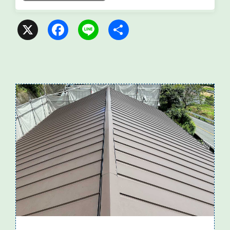
X
F
L
共
a
i
有
c
n
e
e
b
o
o
k