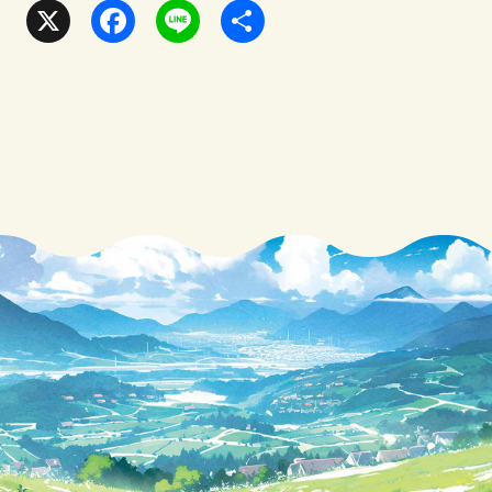
X
F
L
共
a
i
有
c
n
e
e
b
o
o
k