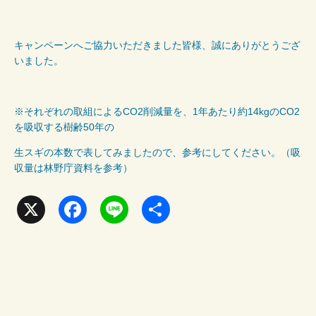
キャンペーンへご協力いただきました皆様、誠にありがとうござ
いました。
※それぞれの取組による
CO2
削減量を、
1
年あたり約
14kg
の
CO2
を吸収する樹齢
50
年の
生スギの本数で表してみましたので、参考にしてください。（吸
収量は林野庁資料を参考）
X
F
L
共
a
i
有
c
n
e
e