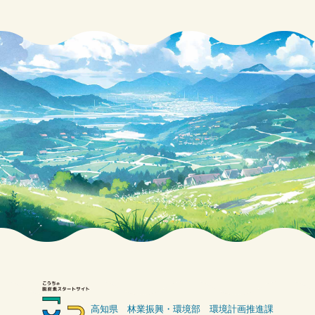
b
o
o
k
高知県 林業振興・環境部 環境計画推進課