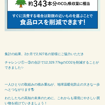
集計の結果、
2
か月で
2,927
名の皆様にご協力いただき
チャレンジ①～③の合計で
12,329.77kg
の
CO2
を削減することが
できました✨
一人ひとりの取組みの積み重ねが、地球温暖化防止の大きな一歩
へとつながります🌎
わたしたちの高知の未来のために、これからも環境にやさしい買
い物を続けていきましょう！