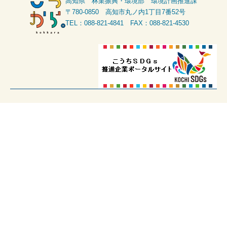
高知県 林業振興・環境部 環境計画推進課
〒780-0850 高知市丸ノ内1丁目7番52号
TEL：088-821-4841 FAX：088-821-4530
HOME
脱炭素の学び
高知県の取組
支援制度 一覧
これまでのイベント一覧
パンフレット 一覧
県民の方へ
事業者の方へ
こうち脱炭素パートナー
こうちグリーン製品・サービス
県民会議
お問い合わせ
サイト利用に当たっての注意
© こうちの脱炭素スタートサイト「こっから。」