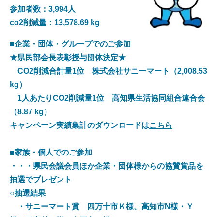
参加者数：3,994人
co2削減量：13,578.69 kg
■企業・団体・グループでのご参加
★県民部会長表彰授与団体決定★
CO2削減合計量1位 株式会社サニーマート（2,008.53
kg）
1人あたりCO2削減量1位 高知県生活協同組合連合会
（8.87 kg）
キャンペーン実績集計のダウンロードは
こちら
■家族・個人でのご参加
・・・県民会議会員ほか企業・団体様からの協賛賞品を
抽選でプレゼント
○抽選結果
・サニーマート賞 四万十市Ｋ様、高知市N様・Ｙ