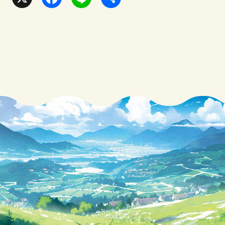
a
i
有
c
n
e
e
b
o
o
k