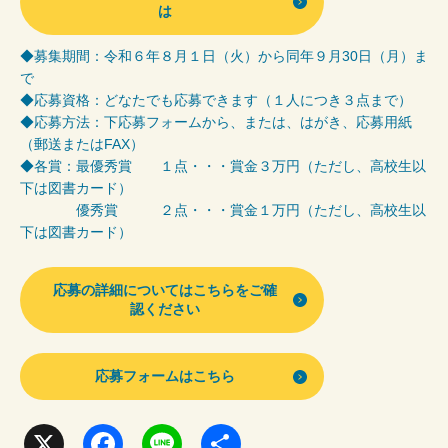
は
◆募集期間：令和６年８月１日（火）から同年９月30日（月）ま
で
◆応募資格：どなたでも応募できます（１人につき３点まで）
◆応募方法：下応募フォームから、または、はがき、応募用紙
（郵送またはFAX）
◆各賞：最優秀賞 １点・・・賞金３万円（ただし、高校生以
下は図書カード）
優秀賞 ２点・・・賞金１万円（ただし、高校生以
下は図書カード）
応募の詳細についてはこちらをご確
認ください
応募フォームはこちら
X
F
L
共