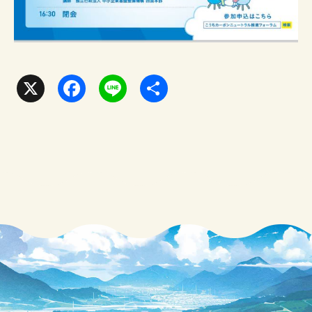
X
F
L
共
a
i
有
c
n
e
e
b
o
o
k