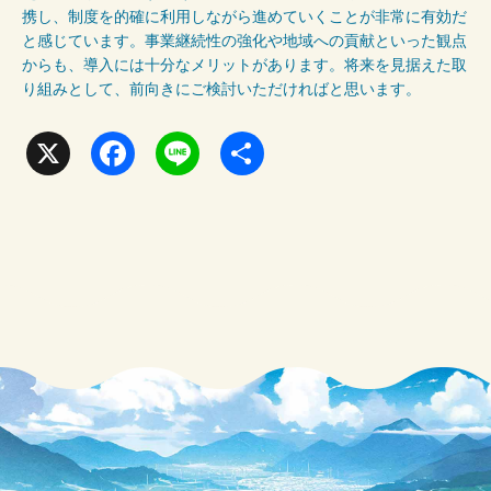
携し、制度を的確に利用しながら進めていくことが非常に有効だ
と感じています。事業継続性の強化や地域への貢献といった観点
からも、導入には十分なメリットがあります。将来を見据えた取
り組みとして、前向きにご検討いただければと思います。
X
F
L
共
a
i
有
c
n
e
e
b
o
o
k