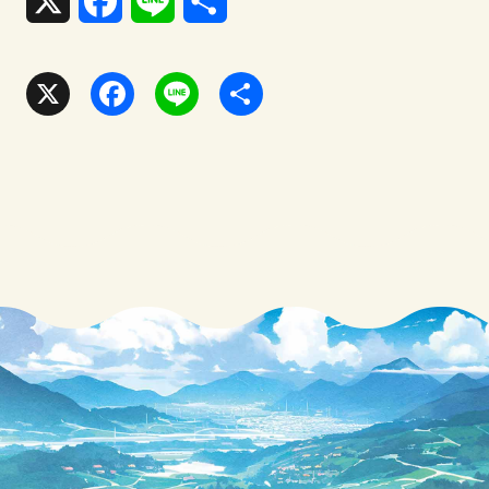
X
F
L
共
a
i
有
c
n
X
F
L
共
e
e
a
i
有
b
c
n
o
e
e
o
b
k
o
o
k