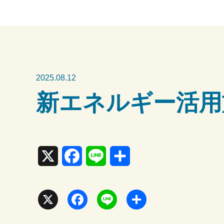
2025.08.12
新エネルギー活用
X
F
L
共
a
i
有
c
n
X
F
L
共
e
e
a
i
有