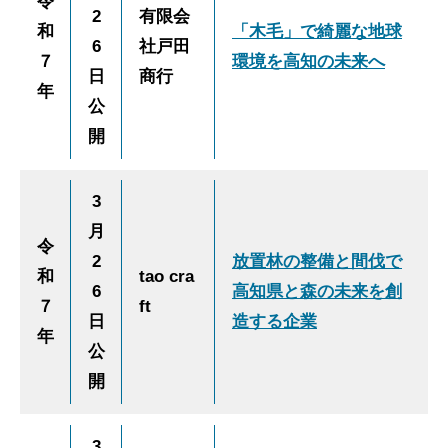
令
2
有限会
和
「木毛」で綺麗な地球
6
社戸田
７
環境を高知の未来へ
日
商行
年
公
開
3
月
令
2
放置林の整備と間伐で
和
tao cra
6
高知県と森の未来を創
７
ft
日
造する企業
年
公
開
3