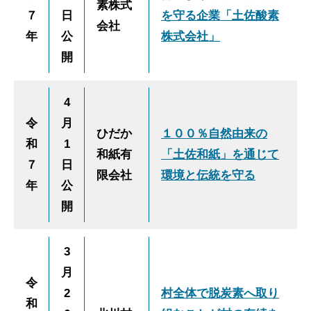
素株式
７
日
を守る企業「土佐酸素
会社
年
公
株式会社」
開
4
令
月
ひだか
１００％自然由来の
和
1
和紙有
「土佐和紙」を通じて
７
日
限会社
環境と伝統を守る
年
公
開
3
月
令
2
村全体で脱炭素へ取り
和