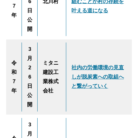
6
北川村
組むことが村の存続を
７
日
叶える道になる
年
公
開
3
月
令
ミタニ
2
社内の労働環境の見直
和
建設工
6
しが脱炭素への取組へ
７
業株式
日
と繋がっていく
年
会社
公
開
3
月