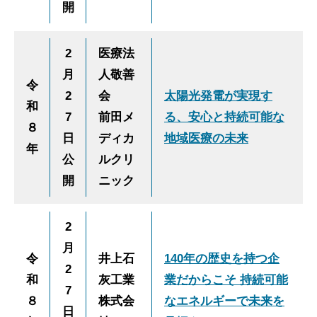
開
2
医療法
月
人敬善
令
2
会
太陽光発電が実現す
和
7
前田メ
る、安心と持続可能な
８
日
ディカ
地域医療の未来
年
公
ルクリ
開
ニック
2
月
令
井上石
140年の歴史を持つ企
2
和
灰工業
業だからこそ 持続可能
7
８
株式会
なエネルギーで未来を
日