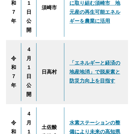
和
1
に取り組む須崎市 地
須崎市
７
日
元産の再生可能エネル
年
公
ギーを農業に活用
開
4
令
月
「エネルギーと経済の
和
1
日高村
地産地消」で脱炭素と
７
日
防災力向上を目指す
年
公
開
4
令
月
水素ステーションの整
土佐酸
和
1
備により未来の高知県