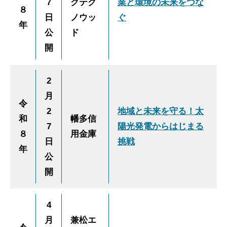
7
クテク
業と環境の未来をつな
８
日
ノウッ
ぐ
年
公
ド
開
2
月
令
2
地域と未来を守る！太
和
幡多信
7
陽光発電からはじまる
８
用金庫
日
挑戦
年
公
開
4
月
兼松エ