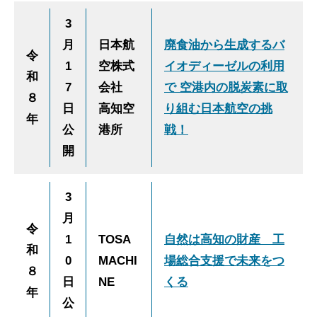
3
月
日本航
廃食油から生成するバ
令
1
空株式
イオディーゼルの利用
和
7
会社
で 空港内の脱炭素に取
８
日
高知空
り組む日本航空の挑
年
公
港所
戦！
開
3
月
令
1
TOSA
自然は高知の財産 工
和
0
MACHI
場総合支援で未来をつ
８
日
NE
くる
年
公