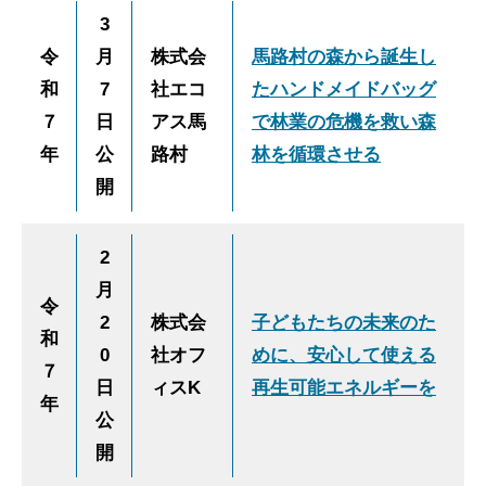
3
令
月
株式会
馬路村の森から誕生し
和
7
社エコ
たハンドメイドバッグ
７
日
アス馬
で林業の危機を救い森
年
公
路村
林を循環させる
開
2
月
令
2
株式会
子どもたちの未来のた
和
0
社オフ
めに、安心して使える
７
日
ィスK
再生可能エネルギーを
年
公
開