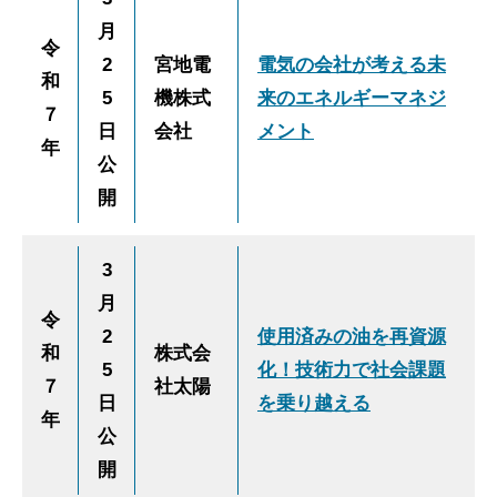
月
令
2
宮地電
電気の会社が考える未
和
5
機株式
来のエネルギーマネジ
７
日
会社
メント
年
公
開
3
月
令
2
使用済みの油を再資源
和
株式会
5
化！技術力で社会課題
７
社太陽
日
を乗り越える
年
公
開