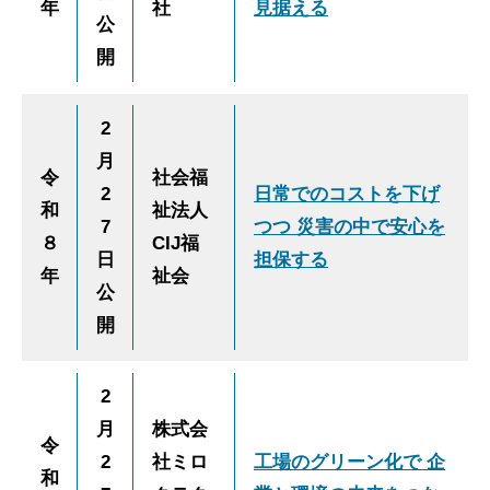
年
社
見据える
公
開
2
月
令
社会福
2
日常でのコストを下げ
和
祉法人
7
つつ 災害の中で安心を
８
CIJ福
日
担保する
年
祉会
公
開
2
月
株式会
令
2
社ミロ
工場のグリーン化で 企
和