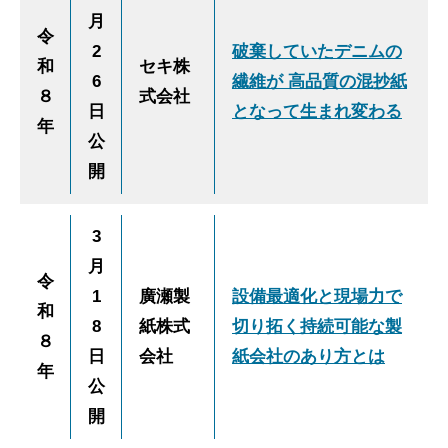
月
令
2
破棄していたデニムの
和
セキ株
6
繊維が 高品質の混抄紙
８
式会社
日
となって生まれ変わる
年
公
開
3
月
令
1
廣瀬製
設備最適化と現場力で
和
8
紙株式
切り拓く持続可能な製
８
日
会社
紙会社のあり方とは
年
公
開