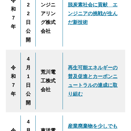
令
2
ンジニ
脱炭素社会に貢献 エ
和
2
アリン
ンジニアの挑戦が生ん
７
日
グ株式
だ新技術
年
公
会社
開
4
令
月
再生可能エネルギーの
荒川電
和
1
普及促進とカーボンニ
工株式
７
日
ュートラルの達成に取
会社
年
公
り組む
開
4
産業廃棄物を少しでも
令
月
東洋電