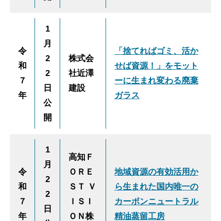
1
月
令
「捨てればゴミ、活か
2
株式会
和
せば資源！」をモット
2
社近澤
７
ーに生まれ変わる廃棄
日
建設
年
ガラス
公
開
1
高知Ｆ
月
令
ＯＲＥ
地域資源の有効活用か
2
和
ＳＴ Ｖ
ら生まれた国内唯一の
2
７
ＩＳＩ
カーボンニュートラル
日
年
ＯＮ株
精油蒸留工房