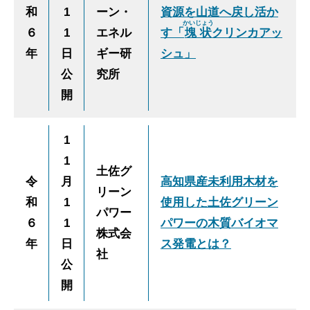
和
1
ーン・
資源を山道へ戻し活か
かいじょう
６
1
エネル
す「
塊状
クリンカアッ
年
日
ギー研
シュ」
公
究所
開
1
1
土佐グ
令
月
高知県産未利用木材を
リーン
和
1
使用した土佐グリーン
パワー
６
1
パワーの木質バイオマ
株式会
年
日
ス発電とは？
社
公
開