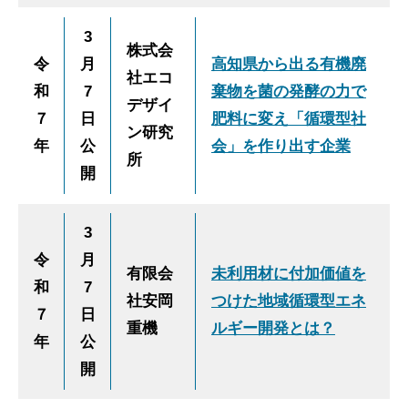
3
株式会
令
月
高知県から出る有機廃
社エコ
和
7
棄物を菌の発酵の力で
デザイ
７
日
肥料に変え「循環型社
ン研究
年
公
会」を作り出す企業
所
開
3
令
月
有限会
未利用材に付加価値を
和
7
社安岡
つけた地域循環型エネ
７
日
重機
ルギー開発とは？
年
公
開