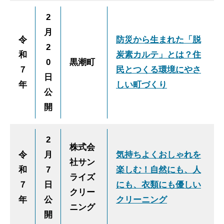
2
月
令
防災から生まれた「脱
2
和
炭素カルテ」とは？住
0
黒潮町
７
民とつくる環境にやさ
日
年
しい町づくり
公
開
2
株式会
令
月
気持ちよくおしゃれを
社サン
和
7
楽しむ！自然にも、人
ライズ
７
日
にも、衣類にも優しい
クリー
年
公
クリーニング
ニング
開