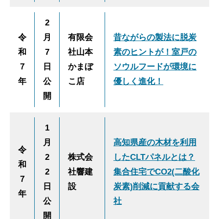
2
令
月
有限会
昔ながらの製法に脱炭
和
7
社山本
素のヒントが！室戸の
７
日
かまぼ
ソウルフードが環境に
年
公
こ店
優しく進化！
開
1
月
高知県産の木材を利用
令
2
株式会
したCLTパネルとは？
和
2
社響建
集合住宅でCO2(二酸化
７
日
設
炭素)削減に貢献する会
年
公
社
開