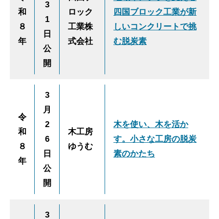
3
和
ロック
四国ブロック工業が新
1
８
工業株
しいコンクリートで挑
日
年
式会社
む脱炭素
公
開
3
月
令
2
木を使い、木を活か
和
木工房
6
す。小さな工房の脱炭
８
ゆうむ
日
素のかたち
年
公
開
3