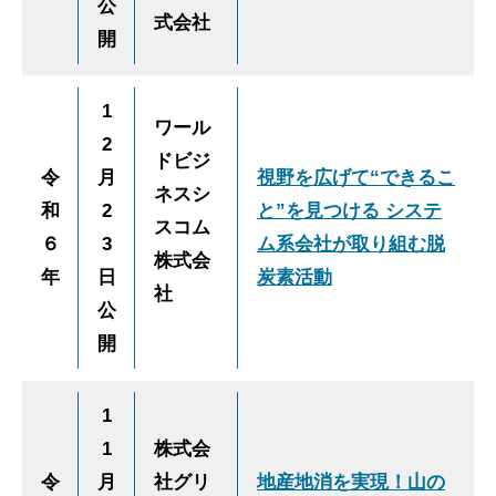
公
式会社
開
1
ワール
2
ドビジ
令
月
視野を広げて“できるこ
ネスシ
和
2
と”を見つける システ
スコム
６
3
ム系会社が取り組む脱
株式会
年
日
炭素活動
社
公
開
1
1
株式会
令
月
社グリ
地産地消を実現！山の