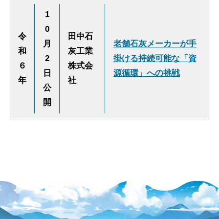
1
0
令
田中石
月
老舗石灰メーカーが手
和
灰工業
2
掛ける持続可能な「資
６
株式会
日
源循環」への挑戦
年
社
公
開