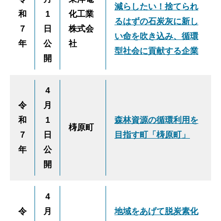
減らしたい！捨てられ
和
1
化工業
るはずの石炭灰に新し
７
日
株式会
い命を吹き込み、循環
年
公
社
型社会に貢献する企業
開
4
令
月
和
1
森林資源の循環利用を
梼原町
７
日
目指す町「梼原町」
年
公
開
4
令
月
地域をあげて脱炭素化