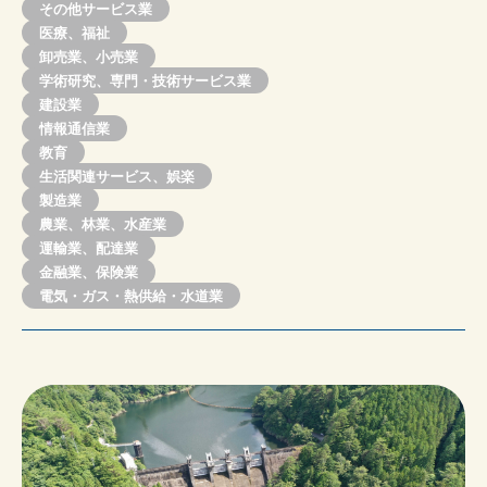
その他サービス業
医療、福祉
卸売業、小売業
学術研究、専門・技術サービス業
建設業
情報通信業
教育
生活関連サービス、娯楽
製造業
農業、林業、水産業
運輸業、配達業
金融業、保険業
電気・ガス・熱供給・水道業