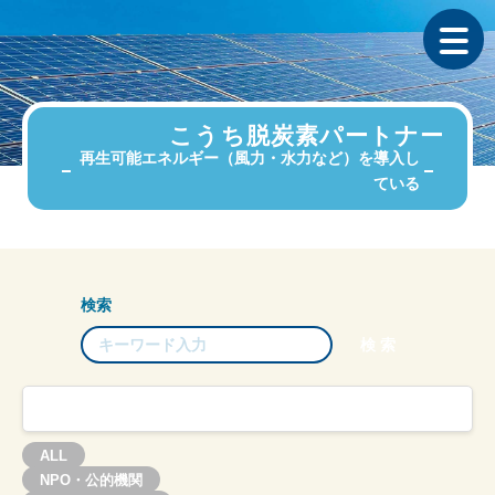
こうち脱炭素パートナー
再生可能エネルギー（風力・水力など）を導入し
ている
検索
ALL
NPO・公的機関