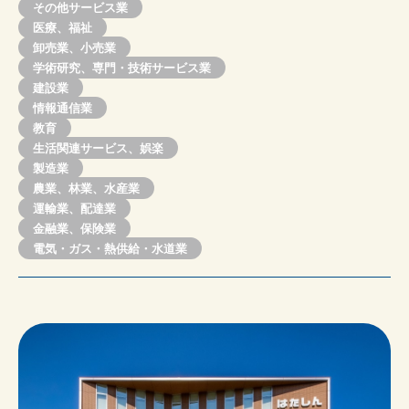
その他サービス業
医療、福祉
卸売業、小売業
学術研究、専門・技術サービス業
建設業
情報通信業
教育
生活関連サービス、娯楽
製造業
農業、林業、水産業
運輸業、配達業
金融業、保険業
電気・ガス・熱供給・水道業