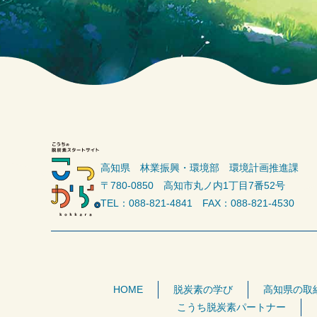
高知県 林業振興・環境部 環境計画推進課
〒780-0850 高知市丸ノ内1丁目7番52号
TEL：088-821-4841 FAX：088-821-4530
HOME
脱炭素の学び
高知県の取
こうち脱炭素パートナー