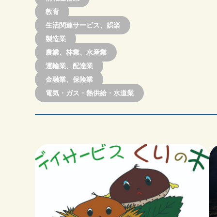
教育
生活関連サービス、娯楽
製造業
農業、林業、水産業
運輸業、配達業
金融業、保険業
電気・ガス・熱供給・水道業