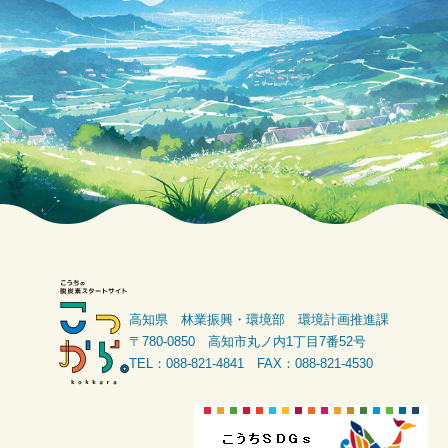
高知県 林業振興・環境部 環境計画推進課
〒780-0850 高知市丸ノ内1丁目7番52号
TEL：088-821-4841 FAX：088-821-4530