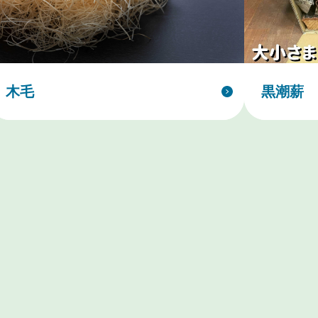
木毛
黒潮薪