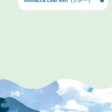
monacca Leaf Ash（グレー）