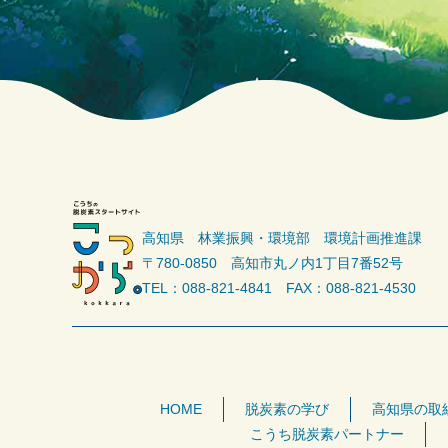
高知県 林業振興・環境部 環境計画推進課
〒780-0850 高知市丸ノ内1丁目7番52号
TEL：088-821-4841 FAX：088-821-4530
HOME
脱炭素の学び
高知県の取
こうち脱炭素パートナー