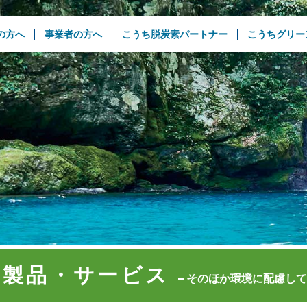
の方へ
事業者の方へ
こうち脱炭素パートナー
こうちグリー
ン製品・
サービス
そのほか環境に配慮して