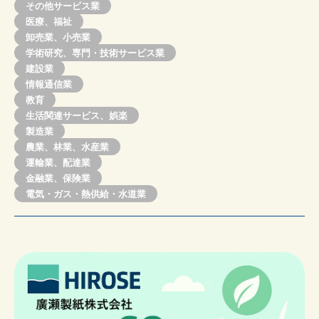
その他サービス業
医療、福祉
卸売業、小売業
学術研究、専門・技術サービス業
建設業
情報通信業
教育
生活関連サービス、娯楽
製造業
農業、林業、水産業
運輸業、配達業
金融業、保険業
電気・ガス・熱供給・水道業