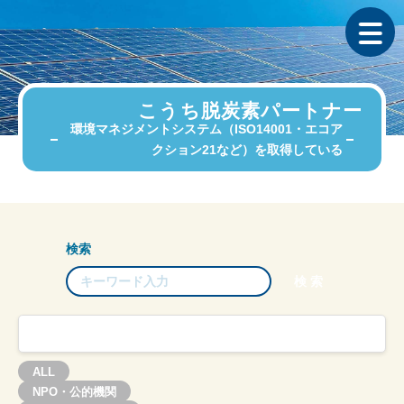
こうち脱炭素パートナー
環境マネジメントシステム（ISO14001・エコア
クション21など）を取得している
検索
ALL
NPO・公的機関